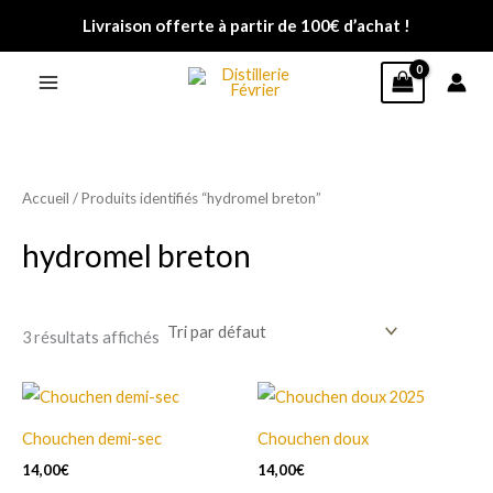
Aller
Livraison offerte à partir de 100€ d’achat !
au
contenu
Accueil
/ Produits identifiés “hydromel breton”
hydromel breton
3 résultats affichés
Ce
Ce
produit
produit
Chouchen demi-sec
Chouchen doux
a
a
14,00
€
14,00
€
plusieurs
plusieurs