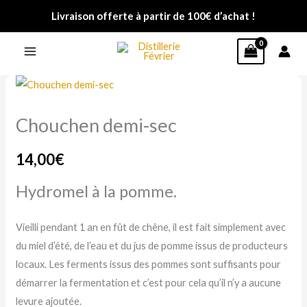
Aller
Livraison offerte à partir de 100€ d’achat !
au
contenu
quantité
de
Chouchen demi-sec
Chouchen
demi-
14,00
€
sec
Hydromel à la pomme.
Vieilli pendant 1 an en fût de chêne, il est fait simplement avec
du miel d’été, de l’eau et du jus de pomme issus de producteurs
locaux. Les ferments issus des pommes sont suffisants pour
démarrer la fermentation et c’est pour cela qu’il n’y a aucune
levure ajoutée.