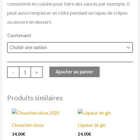
consommé en cuisine pour faire des sauces par exemple. Il
peut aussi remplacer un cidre pendant un repas de crêpes
ou encore en dessert.
Contenant
Ajouter au panier
-
+
Produits similaires
Ce
Ce
produit
produit
Chouchen doux
Liqueur de gin
a
a
14,00
€
24,00
€
plusieurs
plusieurs