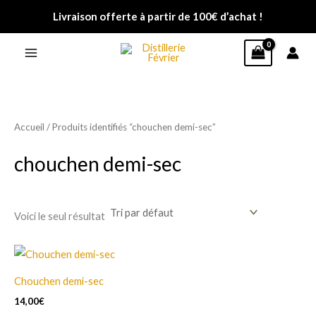
Aller
Livraison offerte à partir de 100€ d’achat !
au
contenu
Accueil
/ Produits identifiés “chouchen demi-sec”
chouchen demi-sec
Voici le seul résultat
Ce
produit
Chouchen demi-sec
a
14,00
€
plusieurs