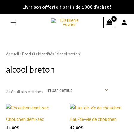
Aller
Livraison offerte à partir de 100€ d’achat !
au
contenu
Accueil
/ Produits identifiés “alcool breton”
alcool breton
3 résultats affichés
Ce
Ce
produit
produit
Chouchen demi-sec
Eau-de-vie de chouchen
a
a
14,00
€
42,00
€
plusieurs
plusieurs