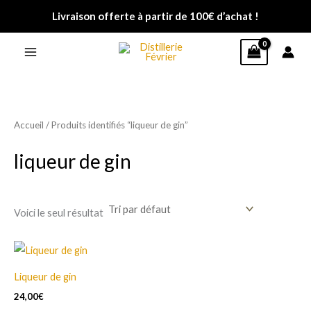
Aller
Livraison offerte à partir de 100€ d’achat !
au
contenu
Accueil
/ Produits identifiés “liqueur de gin”
liqueur de gin
Voici le seul résultat
Ce
produit
Liqueur de gin
a
24,00
€
plusieurs