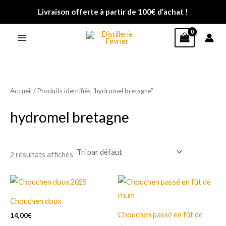
Aller
Livraison offerte à partir de 100€ d’achat !
au
contenu
Accueil
/ Produits identifiés “hydromel bretagne”
hydromel bretagne
2 résultats affichés
Ce
Ce
produit
produit
Chouchen doux
a
a
Chouchen passé en fût de
14,00
€
plusieurs
plusieurs